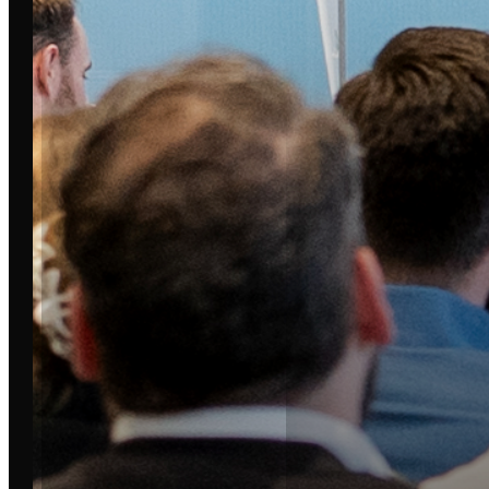
STÄDTE
LEIPZIG
DRESDEN
BERLIN
DORTMUND
HAMBURG
MÜNCHEN
FRANKFURT
CHEMNITZ
MALLORCA
MAGDEBURG
OSNABRÜCK
MÜNSTER