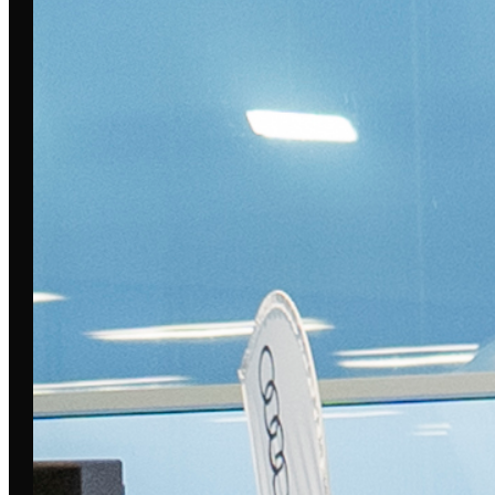
DIESES EVENT WURDE
UNTERSTÜTZT VON:
VERPASSE KEIN EVENT IN
DEINER STADT 📩