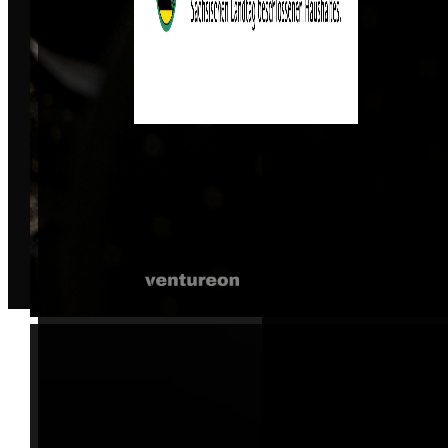
© 2026 B2B Event UG. Alle Rechte vorbehalten.
Entwickelt von
|
Wicode