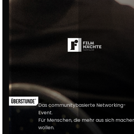
ROSTOCK
BAD HOMBURG
MENÜS
SERVICE
EVENTS
FAQ & KONTAKT
JOBBOARD
PARTNER WERDEN
MEMBER WERDEN
RECHTLICHES
ABOUT
RECAPS
AGB
DATENSCHUTZ
IMPRESSUM
Das communitybasierte Networking-
Event.
Für Menschen, die mehr aus sich mache
wollen.