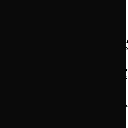
tmund stattfindet und Menschen zusammenbringt, die Lu
ranstaltungen, sondern echte Begegnungen – mitten in de
ngewöhnliche Location, mal durch neue Kontakte, mal du
selbst: ehrlich, direkt, manchmal rau, aber immer herzlic
nenhof einer Galerie oder zwischen Beton und Beats – jede
e Begegnungen. Die ÜBERSTUNDE ist offen für alle, die Lu
rn uns um den Rest.
nheit und Kiez-Gefühl. Hier kennt man sich – oder lernt