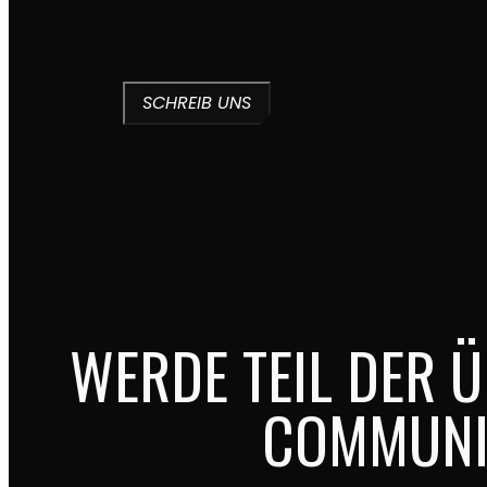
sich eben kennen. Dortmund ist nicht nur
überraschend, unperfekt, aber immer mit 
SCHREIB UNS
WERDE TEIL DER 
COMMUNI