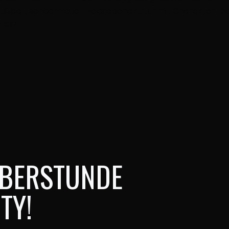
 Fußball, sondern auch Feierabendkultur mit Charakter.
Herz.
ÜBERSTUNDE
TY!