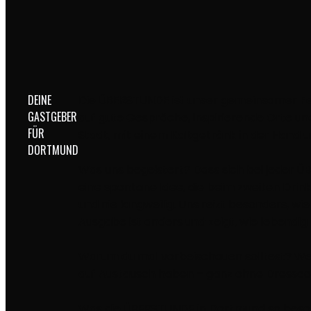
DEINE
Die ÜBERSTUNDE ist unser gemeinsamer Fe
GASTGEBER
auf gute Gespräche, inspirierende Orte un
FÜR
Stadt, mit einem Kaltgetränk in der Hand 
DORTMUND
Was uns begeistert? Dass sich bei jeder 
eine spontane Idee, die beim zweiten Drink
und nie langweilig. Uns reizt besonders, wi
Ausgabe ist anders und zeigt, wie lebendi
Warum du mal vorbeischauen solltest? Weil 
auf Austausch haben – ganz ohne Dresscode
Was die ÜBERSTUNDE in Dortmund so besonde