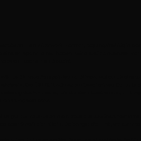
ierabend – ein Afterwork-Format, das regelmäßig in Dor
d eine entspannte Zeit haben. Keine steifen Business-Ve
und einem Lächeln im Gesicht.
ÜBERSTUNDE neue Perspektiven eröffnen. Mal durch eine u
 entsteht. Die ÜBERSTUNDE ist ein bisschen wie Dortmund 
e vielseitig das Format ist: ob auf dem Stadtstrand, im In
g Dortmund sein kann.
es gut tut, rauszukommen. Raus aus Routinen, rein in neu
 oder Smalltalk-Pflicht. Du bringst dich mit, wir kümme
rs macht? Es ist die Mischung aus großstädtischer Offe