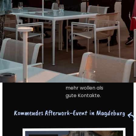
DIE
Event. Hier triffst
du Menschen, die
VERBINDEN,
gestalten und
INSPIRIEREN
vorankommen
wollen. In
13
UND DICH
Städten und mit
über 2.000
NACH VORN
Teilnehmenden
pro Monat. Und
BRINGEN.
der KLUB? Für
alle, die noch
mehr wollen als
gute Kontakte.
Kommendes Afterwork-Event
in Magdeburg