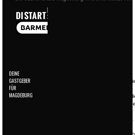
DEINE
Magdeburg hat viele spannende
GASTGEBER
Perspektiven und noch mehr Menschen, di
FÜR
sie teilen wollen. Mit unserem Team von
MAGDEBURG
freshpepper schaffen wir Eventformate, di
genau diese Begegnungen ermöglichen. Di
ÜBERSTUNDE ist ein neuer Treffpunkt für
Austausch, Ideen und echte Verbindungen.
Ein Abend für neue Impulse, gute Gespräc