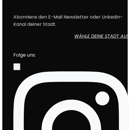
Abonniere den E-Mail Newsletter oder LinkedIn-
Kanal deiner Stadt.
WÄHLE DEINE STADT AUS
Folge uns:
„Ich komme immer wieder gern zur
Au
ÜBERSTUNDE, weil die Atmosphäre
Ch
einfach offen und entspannt ist. Man