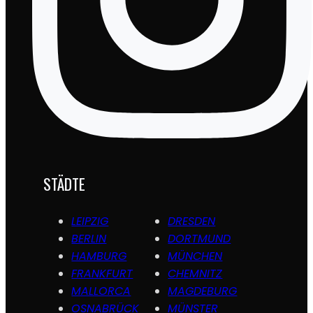
lernt interessante Menschen kennen,
nimmt neue Ideen mit und entdeckt
jedes Mal eine neue Location. Genau
das macht für mich den besonderen
Reiz aus.“
JENS BEYLICH
STÄDTE
SAP Berater
TEAMFACT GmbH
LEIPZIG
DRESDEN
BERLIN
DORTMUND
HAMBURG
MÜNCHEN
FRANKFURT
CHEMNITZ
MALLORCA
MAGDEBURG
OSNABRÜCK
MÜNSTER