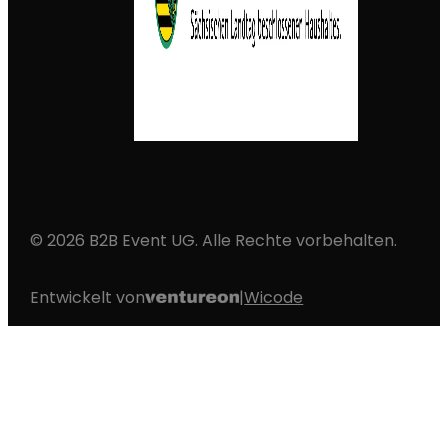
© 2026 B2B Event UG. Alle Rechte vorbehalten.
Entwickelt von
|
Wicode