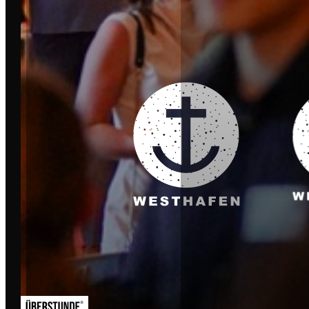
HAMBURG
MÜNCHEN
FRANKFURT
CHEMNITZ
MALLORCA
MAGDEBURG
OSNABRÜCK
MÜNSTER
ROSTOCK
BAD HOMBURG
MENÜS
SERVICE
EVENTS
FAQ & KONTAKT
JOBBOARD
PARTNER WERDEN
MEMBER WERDEN
RECHTLICHES
ABOUT
RECAPS
AGB
DATENSCHUTZ
IMPRESSUM