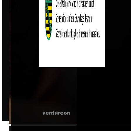
© 2026 B2B Event UG. Alle Rechte vorbehalten.
Entwickelt von
|
Wicode