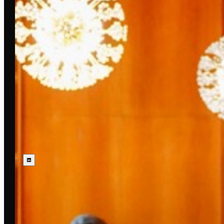
VERPASSE KEIN EVENT IN
DEINER STADT 📩
Abonniere den E-Mail Newsletter oder LinkedIn-
Kanal deiner Stadt.
WÄHLE DEINE STADT AUS
Folge uns: