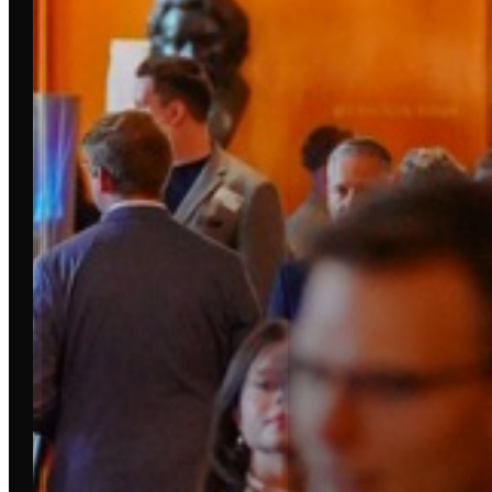
STÄDTE
LEIPZIG
DRESDEN
BERLIN
DORTMUND