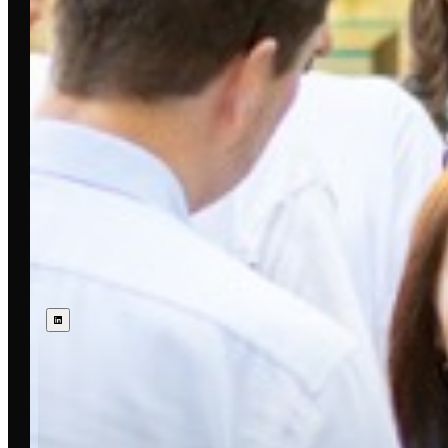
VERPASSE KEIN EVENT IN
DEINER STADT 📩
Abonniere den E-Mail Newsletter oder LinkedIn-
Kanal deiner Stadt.
WÄHLE DEINE STADT AUS
Folge uns: