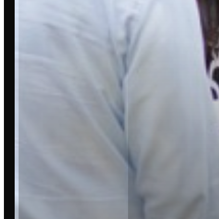
STÄDTE
LEIPZIG
DRESDEN
BERLIN
DORTMUND