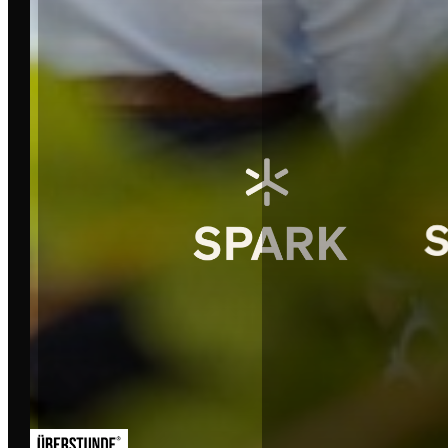
HAMBURG
MÜNCHEN
FRANKFURT
CHEMNITZ
MALLORCA
MAGDEBURG
OSNABRÜCK
MÜNSTER
ROSTOCK
BAD HOMBURG
MENÜS
SERVICE
EVENTS
FAQ & KONTAKT
JOBBOARD
PARTNER WERDEN
MEMBER WERDEN
RECHTLICHES
ABOUT
RECAPS
AGB
DATENSCHUTZ
IMPRESSUM