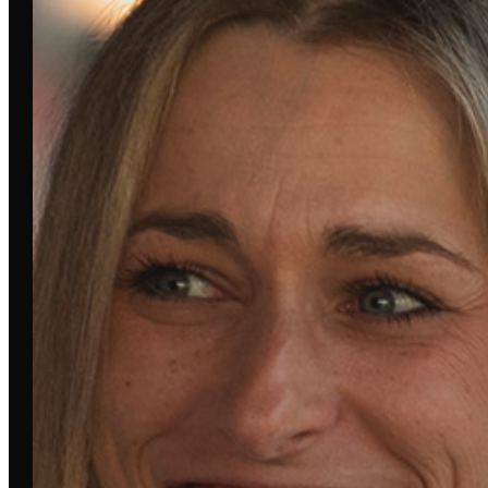
DIESES EVENT WURDE
UNTERSTÜTZT VON:
VERPASSE KEIN EVENT IN
DEINER STADT 📩