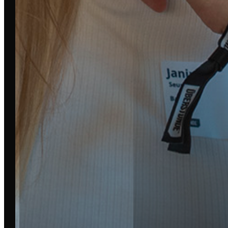
STÄDTE
LEIPZIG
DRESDEN
BERLIN
DORTMUND
HAMBURG
MÜNCHEN
FRANKFURT
CHEMNITZ
MALLORCA
MAGDEBURG
OSNABRÜCK
MÜNSTER