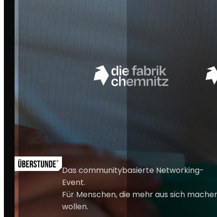
BAD HOMBURG
ROSTOCK
MENÜS
SERVICE
EVENTS
FAQ & KONTAKT
JOBBOARD
PARTNER WERDEN
MEMBER WERDEN
RECHTLICHES
ABOUT
RECAPS
AGB
DATENSCHUTZ
IMPRESSUM
Das communitybasierte Networking-
Event.
Für Menschen, die mehr aus sich mache
wollen.