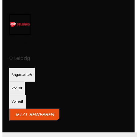
Selgros
Leipzig
Angestellte/r
Vor Ort
Vollzeit
JETZT BEWERBEN