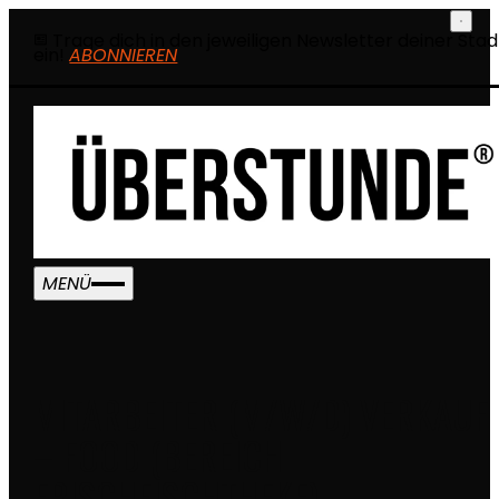
Trage dich in den jeweiligen Newsletter deiner Stad
ein!
ABONNIEREN
MENÜ
MITARBEITER (M/W/D) VERKAUF
– FOOD (BEREICH
FRISCHFISCHTHEKE)