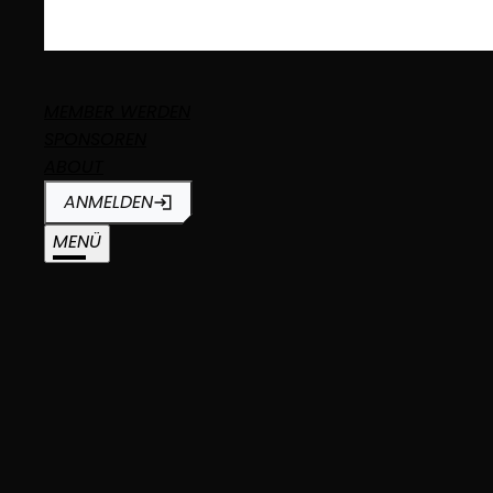
MEMBER WERDEN
SPONSOREN
ABOUT
ANMELDEN
MENÜ
NULL
AUSVERKAUFT