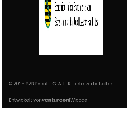
© 2026 B2B Event UG. Alle Rechte vorbehalten.
Entwickelt von
|
Wicode