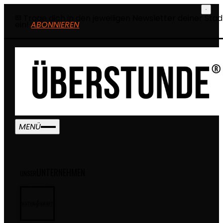
Trage dich in den jeweiligen Newsletter deiner Stad
ein!
ABONNIEREN
MENÜ
UNTERNEHMEN
UNSER